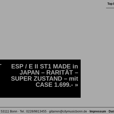
Top 
T
ESP / E II ST1 MADE in
JAPAN – RARITÄT –
SUPER ZUSTAND – mit
CASE 1.699.- »
 53111 Bonn · Tel.: 0228/9813455 · gitarren@citymusicbonn.de ·
Impressum
·
Dat