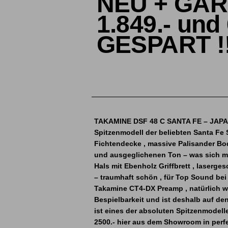
NEU + GAR
1.849.- und 
GESPART !
TAKAMINE DSF 48 C SANTA FE – JAPAN 
Spitzenmodell der beliebten Santa Fe 
Fichtendecke , massive Palisander Bod
und ausgeglichenen Ton – was sich mi
Hals mit Ebenholz Griffbrett , laserge
– traumhaft schön , für Top Sound be
Takamine CT4-DX Preamp , natürlich w
Bespielbarkeit und ist deshalb auf d
ist eines der absoluten Spitzenmodel
2500.- hier aus dem Showroom in perfe