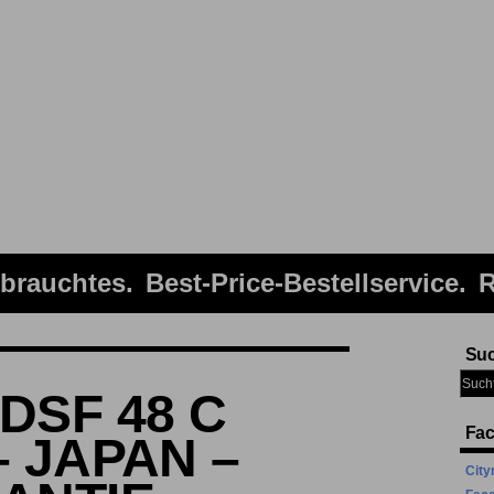
brauchtes
Best-Price-Bestellservice
R
Su
DSF 48 C
Fa
– JAPAN –
City