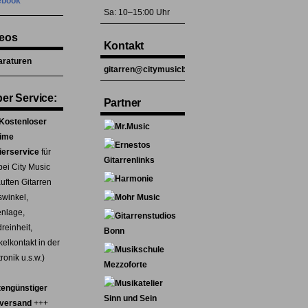
ebook
Sa: 10–15:00 Uhr
eos
Kontakt
raturen
gitarren@citymusicbonn.de
er Service:
Partner
Kostenloser
time
ierservice
für
bei City Music
uften Gitarren
swinkel,
enlage,
reinheit,
elkontakt in der
ronik u.s.w.)
engünstiger
zversand
+++