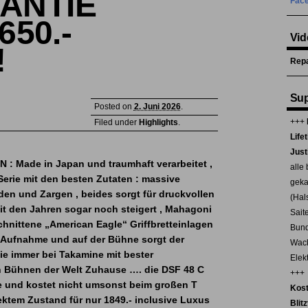
ANTIE
Fac
650.-
Vid
!
Repa
Sup
Posted on
2. Juni 2026
.
+++
Filed under
Highlights
.
Life
Just
: Made in Japan und traumhaft verarbeitet ,
alle 
Serie mit den besten Zutaten : massive
geka
en und Zargen , beides sorgt für druckvollen
(Hal
t den Jahren sogar noch steigert , Mahagoni
Sait
schnittene „American Eagle“ Griffbretteinlagen
Bund
i Aufnahme und auf der Bühne sorgt der
Wack
ie immer bei Takamine mit bester
Elekt
en Bühnen der Welt Zuhause …. die DSF 48 C
+++
le und kostet nicht umsonst beim großen T
Kost
ktem Zustand für nur 1849.- inclusive Luxus
Blit